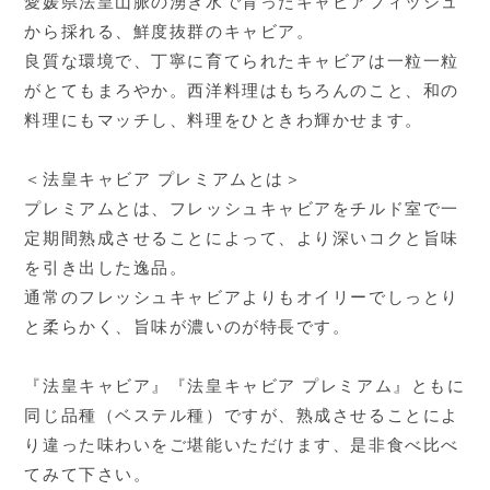
愛媛県法皇山脈の湧き水で育ったキャビアフィッシュ
から採れる、鮮度抜群のキャビア。
良質な環境で、丁寧に育てられたキャビアは一粒一粒
がとてもまろやか。西洋料理はもちろんのこと、和の
料理にもマッチし、料理をひときわ輝かせます。
＜法皇キャビア プレミアムとは＞
プレミアムとは、フレッシュキャビアをチルド室で一
定期間熟成させることによって、より深いコクと旨味
を引き出した逸品。
通常のフレッシュキャビアよりもオイリーでしっとり
と柔らかく、旨味が濃いのが特長です。
『法皇キャビア』『法皇キャビア プレミアム』ともに
同じ品種（ベステル種）ですが、熟成させることによ
り違った味わいをご堪能いただけます、是非食べ比べ
てみて下さい。