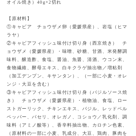
オイル焼き）40g×2切れ
【原材料】
①キャビア チョウザメ卵（愛媛県産）、岩塩（ヒマ
ラヤ）
②キャビアフィッシュ味付け切り身（西京焼き） チ
ョウザメ（愛媛県産）・味噌、砂糖、甘酒、米発酵調
味料、醸造酢、食塩、醤油、魚醤、清酒、ウコン末、
食物繊維、酵母エキス、白キクラゲ抽出物／増粘剤
（加工デンプン、キサンタン）、（一部に小麦・オレ
ンジ・大豆を含む）
③キャビアフィッシュ味付け切り身（バジルソース焼
き） チョウザメ（愛媛県産）・植物油、食塩、ロー
ストガーリック、チキンエキス、バジル、レッドベル
ペッパー、パセリ、オレガノ、コショウ／乳化剤、調
味料（アミノ酸等）、香辛料抽出物、カロチン色素、
（原材料の一部に小麦、乳成分、大豆、鶏肉、豚肉を